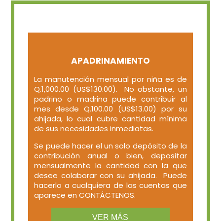
APADRINAMIENTO
La manutención mensual por niña es de
Q.1,000.00 (US$130.00). No obstante, un
padrino o madrina puede contribuir al
mes desde Q.100.00 (US$13.00) por su
ahijada, lo cual cubre cantidad mínima
de sus necesidades inmediatas.
Se puede hacer el un solo depósito de la
contribución anual o bien, depositar
mensualmente la cantidad con la que
desee colaborar con su ahijada. Puede
hacerlo a cualquiera de las cuentas que
aparece en CONTÁCTENOS.
VER MÁS